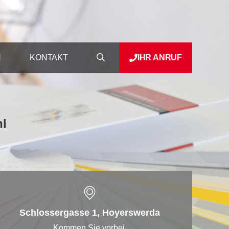
N
KONTAKT
IHR ANRUF
hl
Schlossergasse 1, Hoyerswerda
Kommen Sie vorbei.