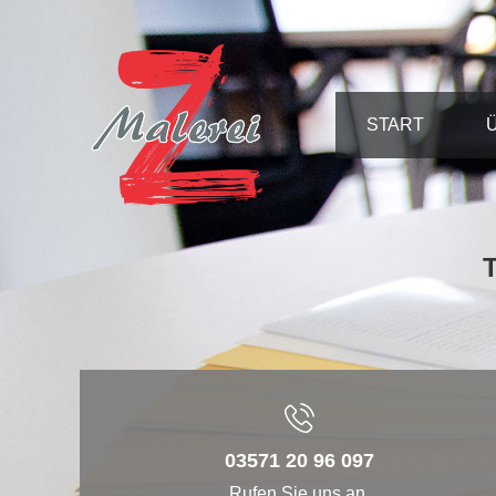
Zum
Inhalt
springen
START
T
03571 20 96 097
Rufen Sie uns an.